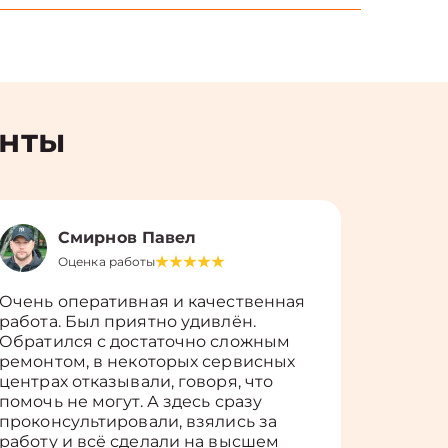
енты
Смирнов Павел
Оценка работы
О
Очень оперативная и качественная
Работу 
работа. Был приятно удивлён.
вопросы
Обратился с достаточно сложным
такие п
ремонтом, в некоторых сервисных
только 
центрах отказывали, говоря, что
информ
помочь не могут. А здесь сразу
оставит
проконсультировали, взялись за
здорово
работу и всё сделали на высшем