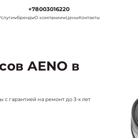
+78003016220
Услуги
Бренд
О компании
Цены
Контакты
сов AENO в
ы с гарантией на ремонт до 3-х лет