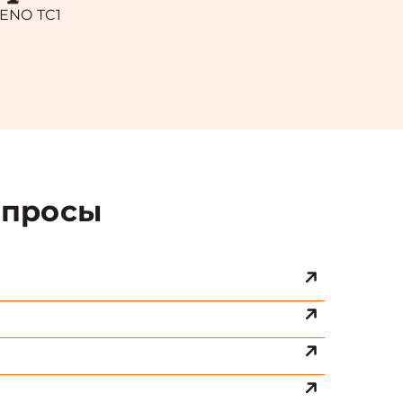
ENO TC1
просы