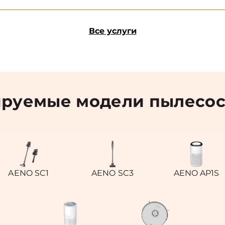
Все услуги
руемые модели пылесо
AENO SC1
AENO SC3
AENO AP1S