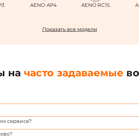
P3
AENO AP4
AENO RC1S
A
Показать все модели
ы на
часто задаваемые
во
ем сервисе?
тово?