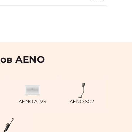
сов AENO
AENO AP2S
AENO SC2