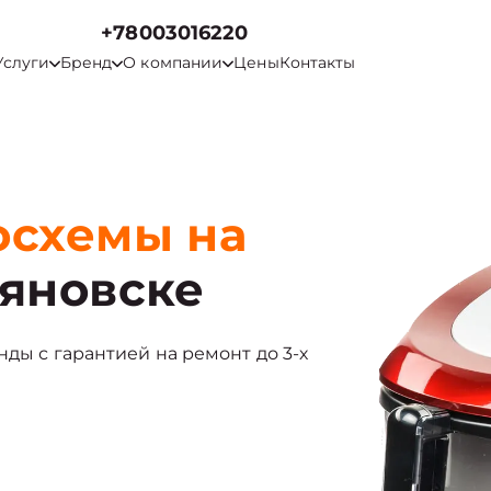
+78003016220
Услуги
Бренд
О компании
Цены
Контакты
осхемы на
яновске
нды с гарантией на ремонт до 3-х