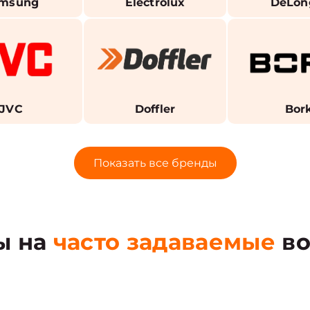
msung
Electrolux
DeLon
JVC
Doffler
Bor
Показать все бренды
ы на
часто задаваемые
во