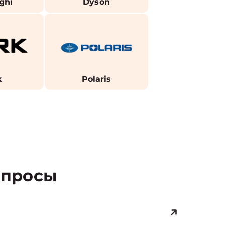
ghi
Dyson
k
Polaris
просы