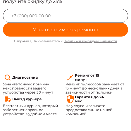
получите скидку до 25%
Узнать стоимость ремонта
Отправляя, Вы соглашаетесь с
Политикой конфиденциальности
Ремонт от 15
Диагностика
минут
Узнайте точную причину
Ремонт пылесосов занимает от
неисправности вашего
15 минут до нескольких дней в
устройства через 30 минут
зависимости от поломки
Гарантия до 24
Выезд курьера
мес
Бесплатный курьер, который
На услуги и запчасти
заберет неисправное
предоставленные нашей
устройство в удобном месте.
компанией