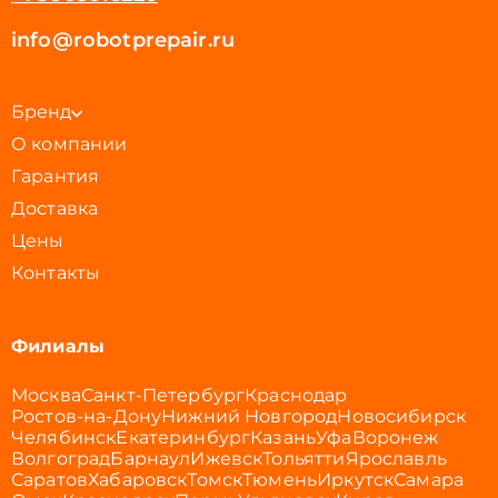
info@robotprepair.ru
Бренд
О компании
Гарантия
Доставка
Цены
Контакты
Филиалы
Москва
Санкт-Петербург
Краснодар
Ростов-на-Дону
Нижний Новгород
Новосибирск
Челябинск
Екатеринбург
Казань
Уфа
Воронеж
Волгоград
Барнаул
Ижевск
Тольятти
Ярославль
Саратов
Хабаровск
Томск
Тюмень
Иркутск
Самара