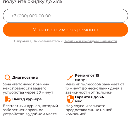
получите скидку до 25%
Узнать стоимость ремонта
Отправляя, Вы соглашаетесь с
Политикой конфиденциальности
Ремонт от 15
Диагностика
минут
Узнайте точную причину
Ремонт пылесосов занимает от
неисправности вашего
15 минут до нескольких дней в
устройства через 30 минут
зависимости от поломки
Гарантия до 24
Выезд курьера
мес
Бесплатный курьер, который
На услуги и запчасти
заберет неисправное
предоставленные нашей
устройство в удобном месте.
компанией