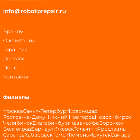
info@robotprepair.ru
Бренд
О компании
Гарантия
Доставка
Цены
Контакты
Филиалы
Москва
Санкт-Петербург
Краснодар
Ростов-на-Дону
Нижний Новгород
Новосибирск
Челябинск
Екатеринбург
Казань
Уфа
Воронеж
Волгоград
Барнаул
Ижевск
Тольятти
Ярославль
Саратов
Хабаровск
Томск
Тюмень
Иркутск
Самара