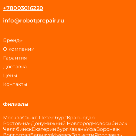
+78003016220
info@robotprepair.ru
Бренд
О компании
Гарантия
Доставка
Цены
Контакты
Филиалы
Москва
Санкт-Петербург
Краснодар
Ростов-на-Дону
Нижний Новгород
Новосибирск
Челябинск
Екатеринбург
Казань
Уфа
Воронеж
Волгоград
Барнаул
Ижевск
Тольятти
Ярославль