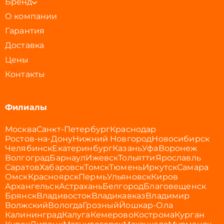
Бренд
О компании
Гарантия
Доставка
Цены
Контакты
Филиалы
Москва
Санкт-Петербург
Краснодар
Ростов-на-Дону
Нижний Новгород
Новосибирск
Челябинск
Екатеринбург
Казань
Уфа
Воронеж
Волгоград
Барнаул
Ижевск
Тольятти
Ярославль
Саратов
Хабаровск
Томск
Тюмень
Иркутск
Самара
Омск
Красноярск
Пермь
Ульяновск
Киров
Архангельск
Астрахань
Белгород
Благовещенск
Брянск
Владивосток
Владикавказ
Владимир
Волжский
Вологда
Грозный
Йошкар-Ола
Калининград
Калуга
Кемерово
Кострома
Курган